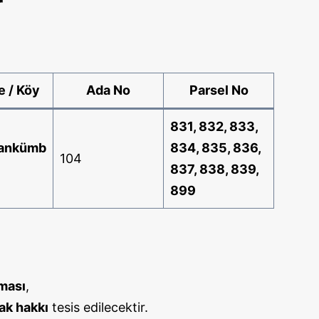
r
e / Köy
Ada No
Parsel No
831, 832, 833,
ankümb
834, 835, 836,
104
837, 838, 839,
899
ması
,
fak hakkı
tesis edilecektir.