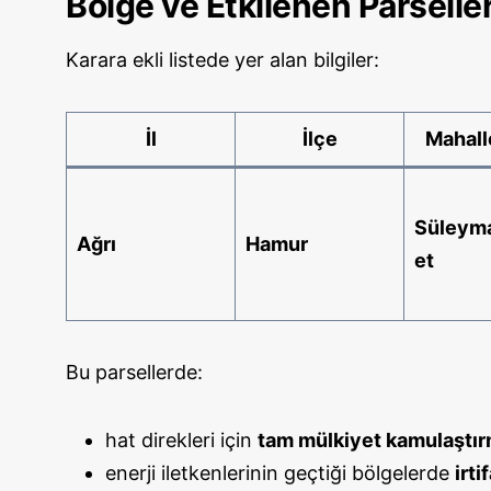
Bölge ve Etkilenen Parselle
Karara ekli listede yer alan bilgiler:
İl
İlçe
Mahall
Süleym
Ağrı
Hamur
et
Bu parsellerde:
hat direkleri için
tam mülkiyet kamulaştır
enerji iletkenlerinin geçtiği bölgelerde
irti