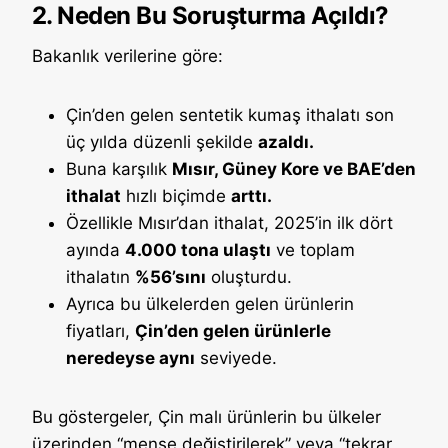
2. Neden Bu Soruşturma Açıldı?
Bakanlık verilerine göre:
Çin’den gelen sentetik kumaş ithalatı son
üç yılda düzenli şekilde
azaldı.
Buna karşılık
Mısır, Güney Kore ve BAE’den
ithalat
hızlı biçimde
arttı.
Özellikle Mısır’dan ithalat, 2025’in ilk dört
ayında
4.000 tona ulaştı
ve toplam
ithalatın
%56’sını
oluşturdu.
Ayrıca bu ülkelerden gelen ürünlerin
fiyatları,
Çin’den gelen ürünlerle
neredeyse aynı
seviyede.
Bu göstergeler, Çin malı ürünlerin bu ülkeler
üzerinden “menşe değiştirilerek” veya “tekrar