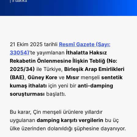
| 5 dakika
21 Ekim 2025 tarihli
Resmî Gazete (Sayı:
33054)
’te yayımlanan
İthalatta Haksız
Rekabetin Önlenmesine İlişkin Tebliğ (No:
2025/34)
ile Türkiye,
Birleşik Arap Emirlikleri
(BAE)
,
Güney Kore
ve
Mısır
menşeli
sentetik
kumaş ithalatı
için yeni bir
anti-damping
soruşturması
başlattı.
Bu karar, Çin menşeli ürünlere yıllardır
uygulanan
damping karşıtı vergilerin
bu üç
ülke üzerinden dolanıldığı şüphesine dayanıyor.