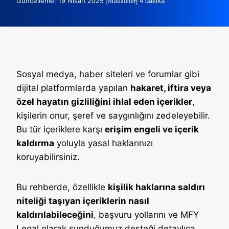
Güncelleme: 19 Nisan 2025 |
Makaleler
| 4 dakika
Sosyal medya, haber siteleri ve forumlar gibi
dijital platformlarda yapılan
hakaret, iftira veya
özel hayatın gizliliğini ihlal eden içerikler
,
kişilerin onur, şeref ve saygınlığını zedeleyebilir.
Bu tür içeriklere karşı
erişim engeli ve içerik
kaldırma
yoluyla yasal haklarınızı
koruyabilirsiniz.
Bu rehberde, özellikle
kişilik haklarına saldırı
niteliği taşıyan içeriklerin nasıl
kaldırılabileceğini
, başvuru yollarını ve MFY
Legal olarak sunduğumuz desteği detaylıca