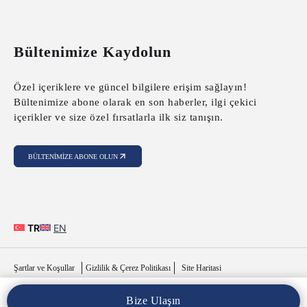
Bültenimize Kaydolun
Özel içeriklere ve güncel bilgilere erişim sağlayın!
Bültenimize abone olarak en son haberler, ilgi çekici
içerikler ve size özel fırsatlarla ilk siz tanışın.
BÜLTENIMIZE ABONE OLUN
TR
EN
Şartlar ve Koşullar
Gizlilik & Çerez Politikası
Site Haritasi
Bize Ulaşın
Copyright © 2025 MFY Legal. Tüm Hakları Saklıdır..