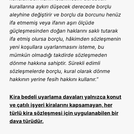
kurallarına aykırı düşecek derecede borçlu
aleyhine değiştirir ve borçlu da borcunu henüz
ifa etmemiş veya ifanın aşırı ölçüde
güçleşmesinden doğan haklarını saklı tutarak
ifa etmiş olursa borçlu, hâkimden sözleşmenin
yeni koşullara uyarlanmasını isteme, bu
mümkün olmadığı takdirde sözleşmeden
dönme hakkına sahiptir. Sürekli edimli
sözleşmelerde borçlu, kural olarak dönme
hakkının yerine fesih hakkını kullanır.”
Kira bedeli uyarlama davaları yalnızca konut
ve çatılı işyeri kiralarını kapsamayan, her
türlü kira sözleşmesi için uygulanabilen bir
dava türüdür.