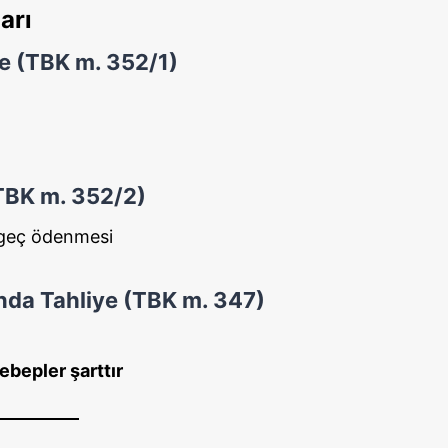
arı
ye (TBK m. 352/1)
(TBK m. 352/2)
n geç ödenmesi
nda Tahliye (TBK m. 347)
ebepler şarttır