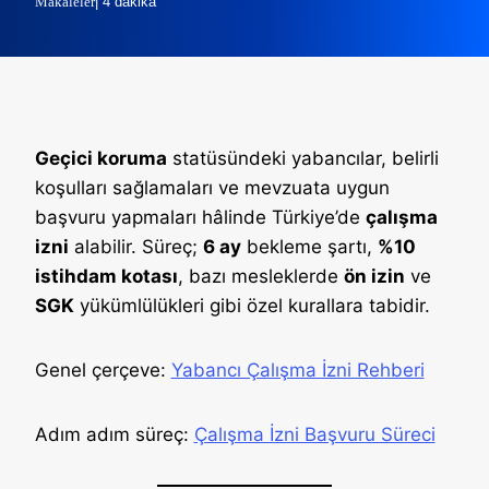
Makaleler
| 4 dakika
Geçici koruma
statüsündeki yabancılar, belirli
koşulları sağlamaları ve mevzuata uygun
başvuru yapmaları hâlinde Türkiye’de
çalışma
izni
alabilir. Süreç;
6 ay
bekleme şartı,
%10
istihdam kotası
, bazı mesleklerde
ön izin
ve
SGK
yükümlülükleri gibi özel kurallara tabidir.
Genel çerçeve:
Yabancı Çalışma İzni Rehberi
Adım adım süreç:
Çalışma İzni Başvuru Süreci