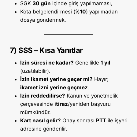
SGK
30 gün
içinde giriş yapılmaması,
Kota belgelendirmesi (
%10
) yapılmadan
dosya göndermek.
7) SSS – Kısa Yanıtlar
İzin süresi ne kadar?
Genellikle
1 yıl
(uzatılabilir).
İzin ikamet yerine geçer mi?
Hayır;
ikamet izni yerine geçmez
.
İzin reddedilirse?
Kanun ve yönetmelik
çerçevesinde
itiraz
/yeniden başvuru
mümkündür.
Kart nasıl gelir?
Onay sonrası
PTT
ile işyeri
adresine gönderilir.