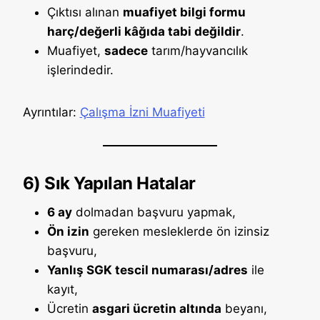
Çıktısı alınan
muafiyet bilgi formu
harç/değerli kâğıda tabi değildir
.
Muafiyet,
sadece
tarım/hayvancılık
işlerindedir.
Ayrıntılar:
Çalışma İzni Muafiyeti
6) Sık Yapılan Hatalar
6 ay
dolmadan başvuru yapmak,
Ön izin
gereken mesleklerde ön izinsiz
başvuru,
Yanlış SGK tescil numarası/adres
ile
kayıt,
Ücretin
asgari ücretin altında
beyanı,