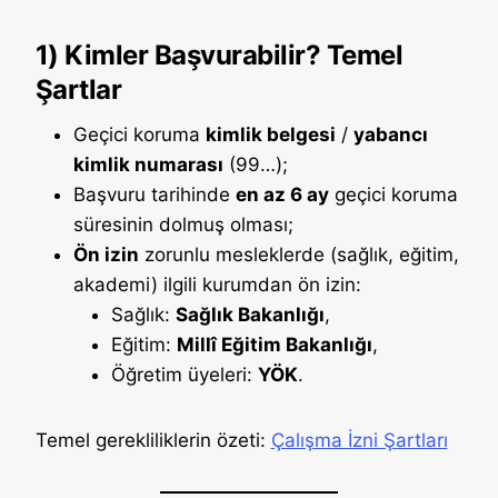
1) Kimler Başvurabilir? Temel
Şartlar
Geçici koruma
kimlik belgesi
/
yabancı
kimlik numarası
(99…);
Başvuru tarihinde
en az 6 ay
geçici koruma
süresinin dolmuş olması;
Ön izin
zorunlu mesleklerde (sağlık, eğitim,
akademi) ilgili kurumdan ön izin:
Sağlık:
Sağlık Bakanlığı
,
Eğitim:
Millî Eğitim Bakanlığı
,
Öğretim üyeleri:
YÖK
.
Temel gerekliliklerin özeti:
Çalışma İzni Şartları