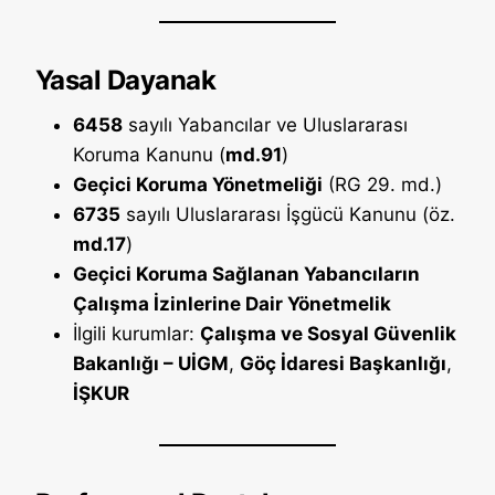
Yasal Dayanak
6458
sayılı Yabancılar ve Uluslararası
Koruma Kanunu (
md.91
)
Geçici Koruma Yönetmeliği
(RG 29. md.)
6735
sayılı Uluslararası İşgücü Kanunu (öz.
md.17
)
Geçici Koruma Sağlanan Yabancıların
Çalışma İzinlerine Dair Yönetmelik
İlgili kurumlar:
Çalışma ve Sosyal Güvenlik
Bakanlığı – UİGM
,
Göç İdaresi Başkanlığı
,
İŞKUR