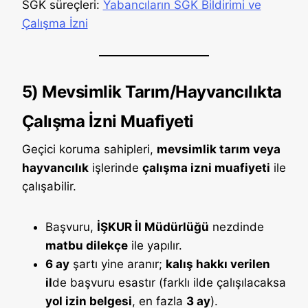
SGK süreçleri:
Yabancıların SGK Bildirimi ve
Çalışma İzni
5) Mevsimlik Tarım/Hayvancılıkta
Çalışma İzni Muafiyeti
Geçici koruma sahipleri,
mevsimlik tarım veya
hayvancılık
işlerinde
çalışma izni muafiyeti
ile
çalışabilir.
Başvuru,
İŞKUR İl Müdürlüğü
nezdinde
matbu dilekçe
ile yapılır.
6 ay
şartı yine aranır;
kalış hakkı verilen
il
de başvuru esastır (farklı ilde çalışılacaksa
yol izin belgesi
, en fazla
3 ay
).