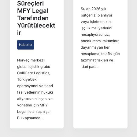
Süreçleri
Şu an 2026 yılı
MFY Legal
bütçenizi planlıyor
Tarafından
veya işletmenizin
Yürütülecekt
işçilik maliyetlerini
ir
hesaplıyorsunuz;
ancak resmi rakamlara
Haberler
dayanmayan her
hesaplama, telafisi güç
Norveç merkezli
tazminat riskleri ve
global lojistik grubu
idari para...
ColliCare Logistics,
Türkiye’deki
operasyonel ve ticari
faaliyetlerinin hukuki
altyapısının inşası ve
yönetimi için MFY
Legal ile anlaşmıştır.
Bu kapsamda,...