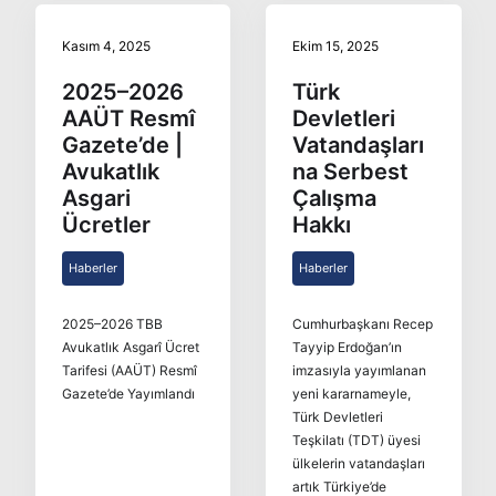
Kasım 4, 2025
Ekim 15, 2025
2025–2026
Türk
AAÜT Resmî
Devletleri
Gazete’de |
Vatandaşları
Avukatlık
na Serbest
Asgari
Çalışma
Ücretler
Hakkı
Haberler
Haberler
2025–2026 TBB
Cumhurbaşkanı Recep
Avukatlık Asgarî Ücret
Tayyip Erdoğan’ın
Tarifesi (AAÜT) Resmî
imzasıyla yayımlanan
Gazete’de Yayımlandı
yeni kararnameyle,
Türk Devletleri
Teşkilatı (TDT) üyesi
ülkelerin vatandaşları
artık Türkiye’de