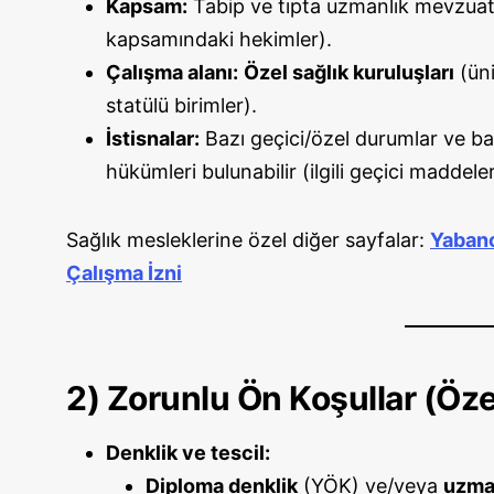
Kapsam:
Tabip ve tıpta uzmanlık mevzuat
kapsamındaki hekimler).
Çalışma alanı:
Özel sağlık kuruluşları
(üni
statülü birimler).
İstisnalar:
Bazı geçici/özel durumlar ve ba
hükümleri bulunabilir (ilgili geçici madde
Sağlık mesleklerine özel diğer sayfalar:
Yabanc
Çalışma İzni
2) Zorunlu Ön Koşullar (Öze
Denklik ve tescil:
Diploma denklik
(YÖK) ve/veya
uzman