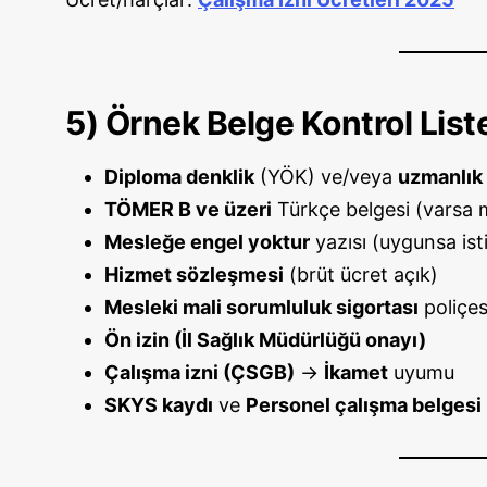
5) Örnek Belge Kontrol List
Diploma denklik
(YÖK) ve/veya
uzmanlık 
TÖMER B ve üzeri
Türkçe belgesi (varsa 
Mesleğe engel yoktur
yazısı (uygunsa ist
Hizmet sözleşmesi
(brüt ücret açık)
Mesleki mali sorumluluk sigortası
poliçes
Ön izin (İl Sağlık Müdürlüğü onayı)
Çalışma izni (ÇSGB)
→
İkamet
uyumu
SKYS kaydı
ve
Personel çalışma belgesi