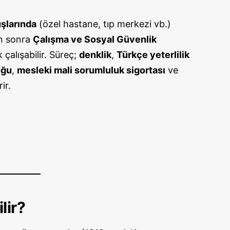
uşlarında
(özel hastane, tıp merkezi vb.)
n sonra
Çalışma ve Sosyal Güvenlik
 çalışabilir. Süreç;
denklik
,
Türkçe yeterlilik
uğu
,
mesleki mali sorumluluk sigortası
ve
ir.
lir?