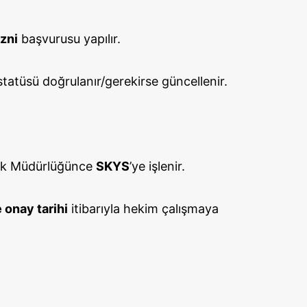
zni
başvurusu yapılır.
tatüsü doğrulanır/gerekirse güncellenir.
ğlık Müdürlüğünce
SKYS
’ye işlenir.
 onay tarihi
itibarıyla hekim çalışmaya