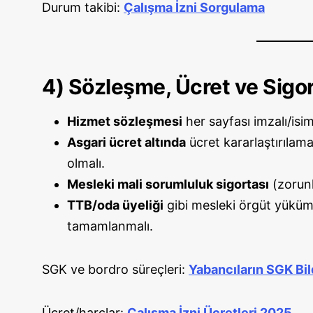
Durum takibi:
Çalışma İzni Sorgulama
4) Sözleşme, Ücret ve Sigo
Hizmet sözleşmesi
her sayfası imzalı/isim
Asgari ücret altında
ücret kararlaştırıla
olmalı.
Mesleki mali sorumluluk sigortası
(zorunl
TTB/oda üyeliği
gibi mesleki örgüt yüküml
tamamlanmalı.
SGK ve bordro süreçleri:
Yabancıların SGK Bil
Ücret/harçlar:
Çalışma İzni Ücretleri 2025