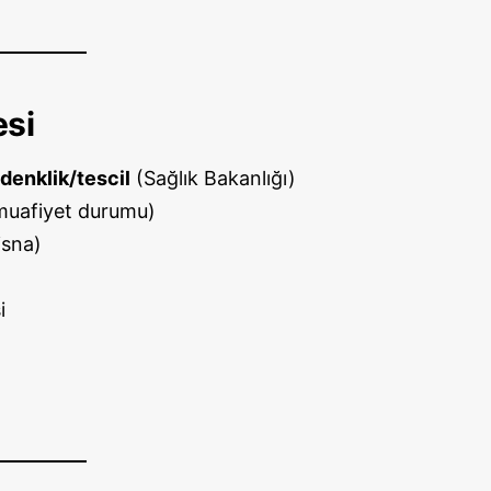
esi
denklik/tescil
(Sağlık Bakanlığı)
muafiyet durumu)
isna)
i