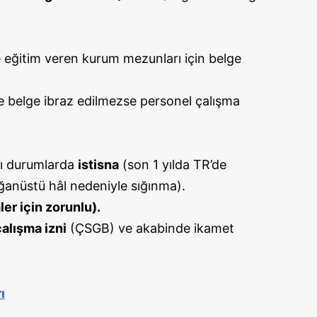
 eğitim veren kurum mezunları için belge
e belge ibraz edilmezse personel çalışma
azı durumlarda
istisna
(son 1 yılda TR’de
ağanüstü hâl nedeniyle sığınma).
er için zorunlu).
çalışma izni
(ÇSGB) ve akabinde ikamet
ı