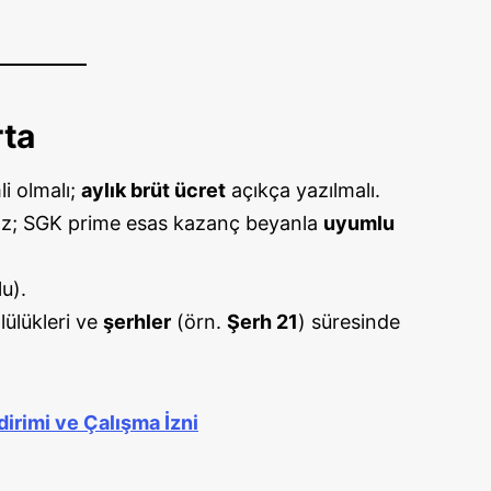
rta
li olmalı;
aylık brüt ücret
açıkça yazılmalı.
maz; SGK prime esas kazanç beyanla
uyumlu
u).
ülükleri ve
şerhler
(örn.
Şerh 21
) süresinde
dirimi ve Çalışma İzni