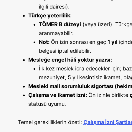
ilgili dairesi).
Türkçe yeterlilik:
TÖMER B düzeyi
(veya üzeri). Türkçe
aranmayabilir.
Not:
Ön izin sonrası en geç
1 yıl
içind
belgesi iptal edilebilir.
Mesleğe engel hâli yoktur yazısı:
İlk kez meslek icra edecekler için; b
mezuniyet, 5 yıl kesintisiz ikamet, ol
Mesleki mali sorumluluk sigortası (hekiml
Çalışma ve ikamet izni:
Ön izinle birlikte
statüsü uyumu.
Temel gerekliliklerin özeti:
Çalışma İzni Şartlar