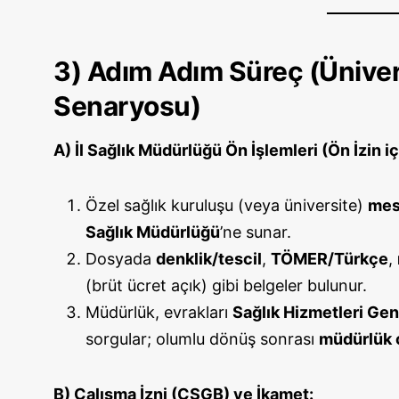
3) Adım Adım Süreç (Ünive
Senaryosu)
A) İl Sağlık Müdürlüğü Ön İşlemleri (Ön İzin iç
Özel sağlık kuruluşu (veya üniversite)
mes
Sağlık Müdürlüğü
’ne sunar.
Dosyada
denklik/tescil
,
TÖMER/Türkçe
,
(brüt ücret açık) gibi belgeler bulunur.
Müdürlük, evrakları
Sağlık Hizmetleri Gen
sorgular; olumlu dönüş sonrası
müdürlük o
B) Çalışma İzni (ÇSGB) ve İkamet: