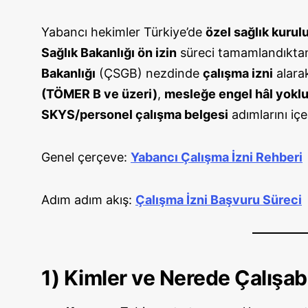
Yabancı hekimler Türkiye’de
özel sağlık kurul
Sağlık Bakanlığı ön izin
süreci tamamlandıkta
Bakanlığı
(ÇSGB) nezdinde
çalışma izni
alarak
(TÖMER B ve üzeri)
,
mesleğe engel hâl yokl
SKYS/personel çalışma belgesi
adımlarını içer
Genel çerçeve:
Yabancı Çalışma İzni Rehberi
Adım adım akış:
Çalışma İzni Başvuru Süreci
1) Kimler ve Nerede Çalışabi