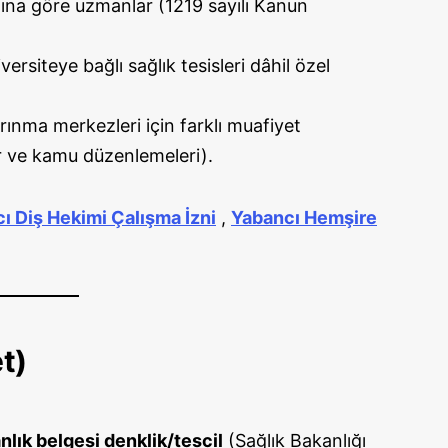
ına göre uzmanlar (1219 sayılı Kanun
versiteye bağlı sağlık tesisleri dâhil özel
rınma merkezleri için farklı muafiyet
ler ve kamu düzenlemeleri).
ı Diş Hekimi Çalışma İzni
,
Yabancı Hemşire
t)
lık belgesi denklik/tescil
(Sağlık Bakanlığı