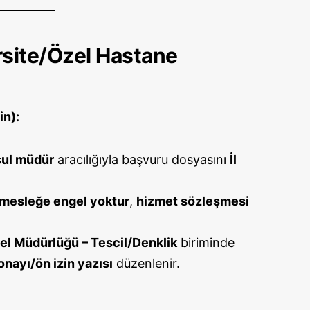
rsite/Özel Hastane
in):
ul müdür
aracılığıyla başvuru dosyasını
İl
mesleğe engel yoktur
,
hizmet sözleşmesi
el Müdürlüğü – Tescil/Denklik
biriminde
nayı/ön izin yazısı
düzenlenir.