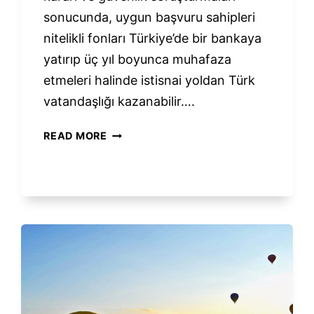
sonucunda, uygun başvuru sahipleri
nitelikli fonları Türkiye’de bir bankaya
yatırıp üç yıl boyunca muhafaza
etmeleri halinde istisnai yoldan Türk
vatandaşlığı kazanabilir….
TÜRK
READ MORE
VATANDAŞLIĞI
–
BANKA
MEVDUATI
ILE