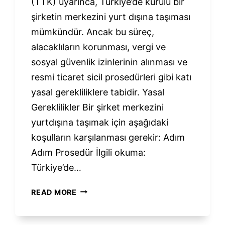
(TTK) uyarınca, Türkiye’de kurulu bir
şirketin merkezini yurt dışına taşıması
mümkündür. Ancak bu süreç,
alacaklıların korunması, vergi ve
sosyal güvenlik izinlerinin alınması ve
resmi ticaret sicil prosedürleri gibi katı
yasal gerekliliklere tabidir. Yasal
Gereklilikler Bir şirket merkezini
yurtdışına taşımak için aşağıdaki
koşulların karşılanması gerekir: Adım
Adım Prosedür İlgili okuma:
Türkiye’de…
ŞIRKET
READ MORE
MERKEZININ
TÜRKIYE’DEN