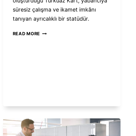
oluşturduğu Turkuaz Kart, yabancıya
süresiz çalışma ve ikamet imkânı
tanıyan ayrıcalıklı bir statüdür.
TURKUAZ
READ MORE
KART:
2025
KAPSAMLI
REHBER
(ŞARTLAR,
BAŞVURU,
PUANLAMA,
SÜRESIZ
HAKLAR)