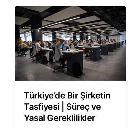
NUMARASI
VE
BANKA
HESABI
|
PRATIK
KILAVUZ
Türkiye’de Bir Şirketin
Tasfiyesi | Süreç ve
Yasal Gereklilikler