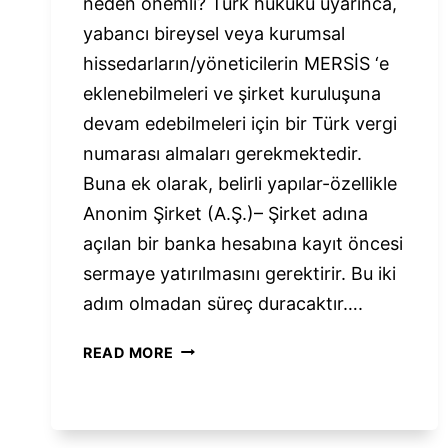
neden önemli? Türk hukuku uyarınca,
yabancı bireysel veya kurumsal
hissedarların/yöneticilerin MERSİS ‘e
eklenebilmeleri ve şirket kuruluşuna
devam edebilmeleri için bir Türk vergi
numarası almaları gerekmektedir.
Buna ek olarak, belirli yapılar-özellikle
Anonim Şirket (A.Ş.)– Şirket adına
açılan bir banka hesabına kayıt öncesi
sermaye yatırılmasını gerektirir. Bu iki
adım olmadan süreç duracaktır….
TÜRKIYE’DEKI
READ MORE
YABANCILAR
IÇIN
VERGI