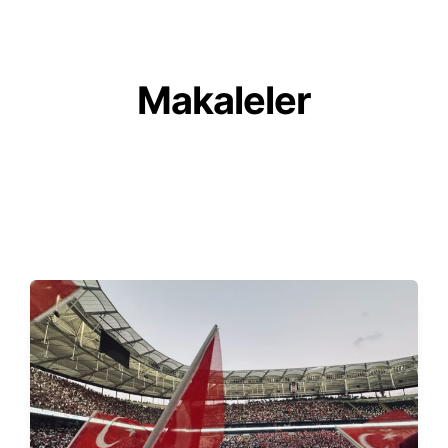
mızda
Hizmetlerimiz
Ekibimiz
Haberler
Makaleler
Yayınlar
Makaleler