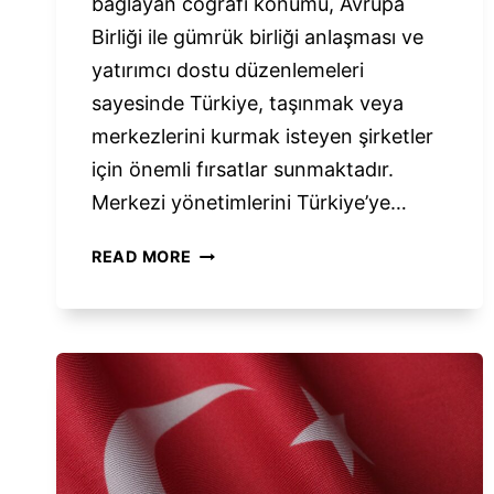
bağlayan coğrafi konumu, Avrupa
Birliği ile gümrük birliği anlaşması ve
yatırımcı dostu düzenlemeleri
sayesinde Türkiye, taşınmak veya
merkezlerini kurmak isteyen şirketler
için önemli fırsatlar sunmaktadır.
Merkezi yönetimlerini Türkiye’ye…
YABANCI
READ MORE
BIR
ŞIRKETIN
TÜRKIYE’YE
TAŞINMASI
–
EKSIKSIZ
YASAL